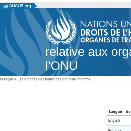
relative aux or
l’ONU
Français
>
Les organes des traités des droits de l'homme
Langue
do
English
Français