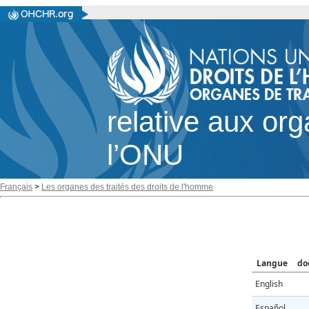
relative aux or
l’ONU
Français
>
Les organes des traités des droits de l'homme
Langue
do
English
Español