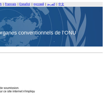
sh
|
Français
|
Español
|
русский
|
العربية
|
中文
organes conventionnels de l’ONU
 de soumission.
 ce site internet n'impliqu