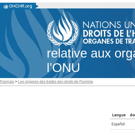
relative aux or
l’ONU
Français
>
Les organes des traités des droits de l'homme
Langue
do
Español