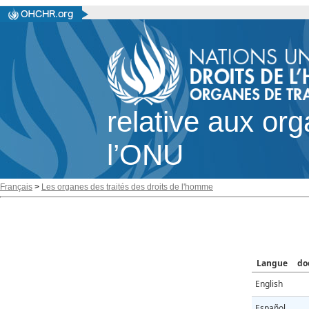
relative aux or
l’ONU
Français
>
Les organes des traités des droits de l'homme
Langue
do
English
Español