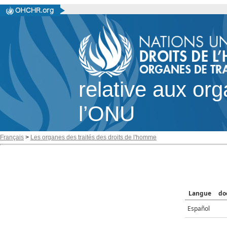
relative aux or
l’ONU
Français
>
Les organes des traités des droits de l'homme
Langue
do
Español