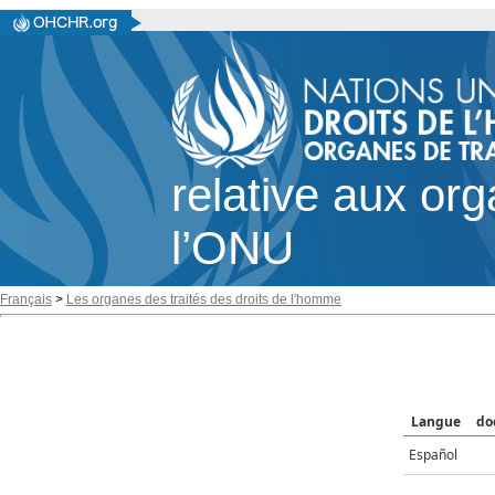
relative aux or
l’ONU
Français
>
Les organes des traités des droits de l'homme
Langue
do
Español