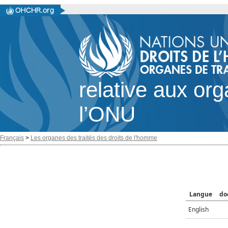
relative aux or
l’ONU
Français
>
Les organes des traités des droits de l'homme
Langue
do
English