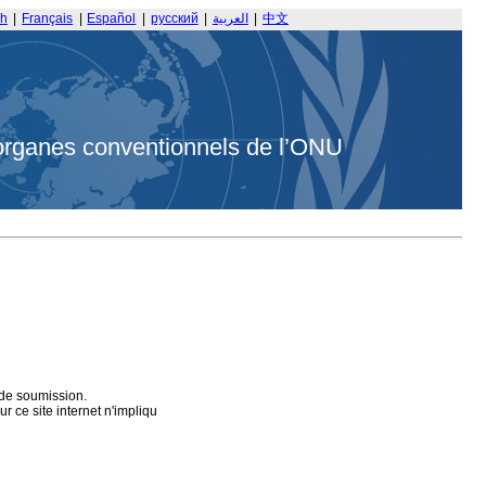
sh
|
Français
|
Español
|
русский
|
العربية
|
中文
organes conventionnels de l’ONU
 de soumission.
 ce site internet n'impliqu