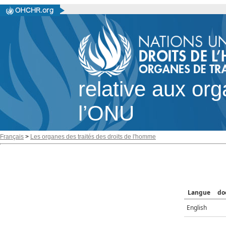
relative aux or
l’ONU
Français
>
Les organes des traités des droits de l'homme
Langue
do
English