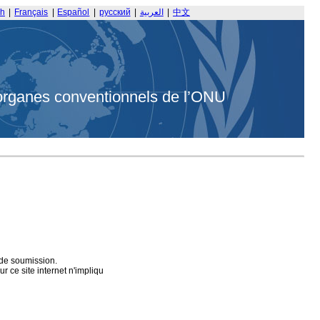
sh
|
Français
|
Español
|
русский
|
العربية
|
中文
organes conventionnels de l’ONU
 de soumission.
 ce site internet n'impliqu