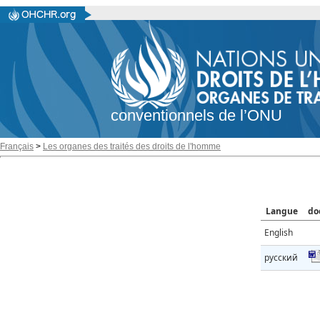
conventionnels de l’ONU
Français
>
Les organes des traités des droits de l'homme
Langue
do
English
русский