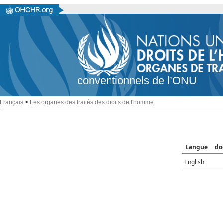
conventionnels de l’ONU
Français
>
Les organes des traités des droits de l'homme
Langue
do
English