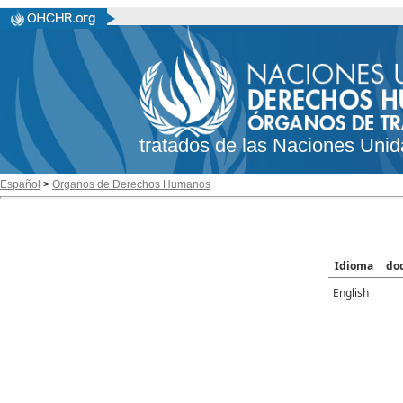
tratados de las Naciones Unid
Español
>
Organos de Derechos Humanos
Idioma
do
English