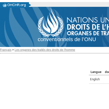
conventionnels de l’ONU
Français
>
Les organes des traités des droits de l'homme
Langue
do
English