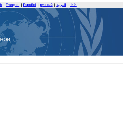
sh
|
Français
|
Español
|
русский
|
العربية
|
中文
анов