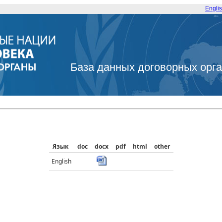
Engli
База данных договорных орг
Язык
doc
docx
pdf
html
other
English