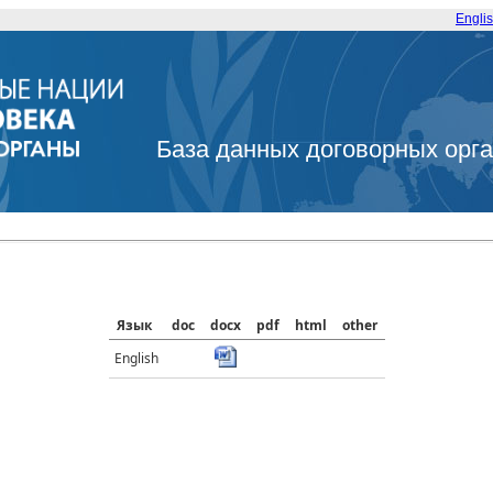
Engli
База данных договорных орг
Язык
doc
docx
pdf
html
other
English