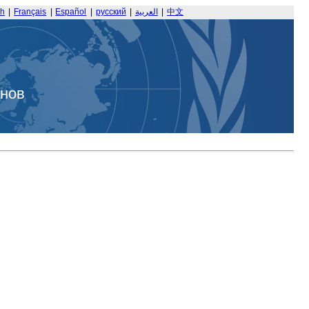
sh
|
Français
|
Español
|
русский
|
العربية
|
中文
анов