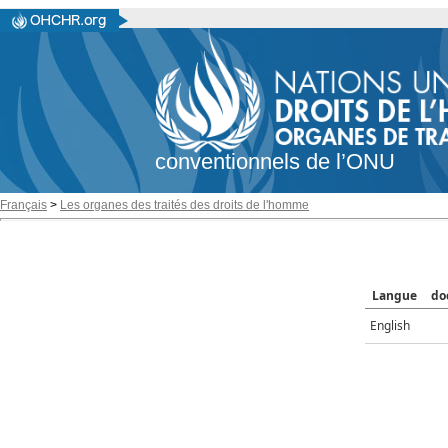
conventionnels de l’ONU
Français
>
Les organes des traités des droits de l'homme
Langue
do
English