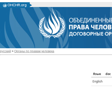
русский
>
Органы по правам человека
Язык
doc
English