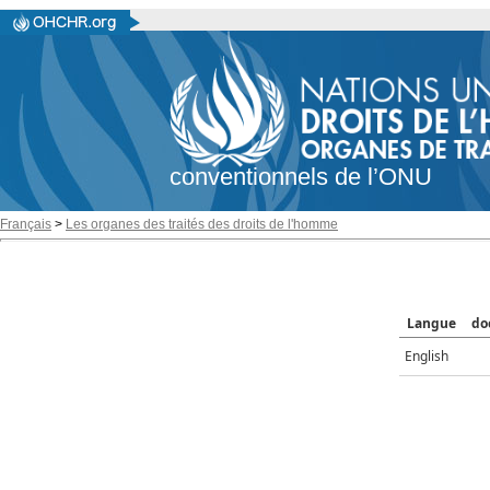
conventionnels de l’ONU
Français
>
Les organes des traités des droits de l'homme
Langue
do
English