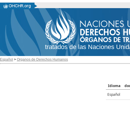
tratados de las Naciones Unid
Español
>
Organos de Derechos Humanos
Idioma
do
Español