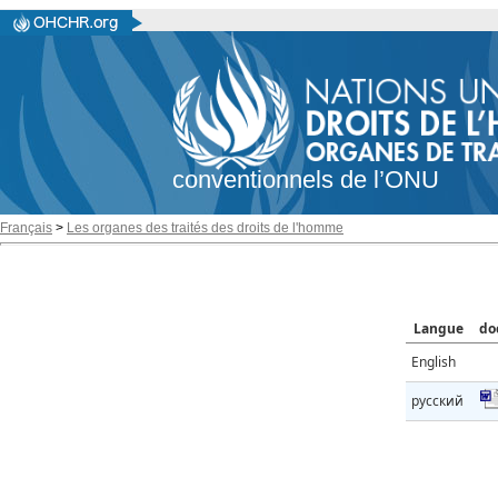
conventionnels de l’ONU
Français
>
Les organes des traités des droits de l'homme
Langue
do
English
русский