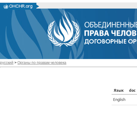
русский
>
Органы по правам человека
Язык
doc
English