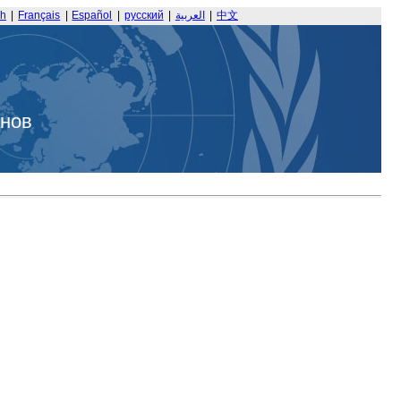
sh
|
Français
|
Español
|
русский
|
العربية
|
中文
анов