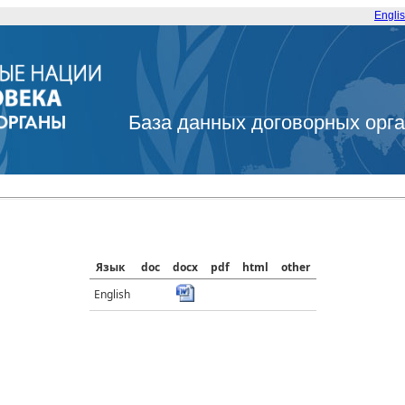
Engli
База данных договорных орг
Язык
doc
docx
pdf
html
other
English