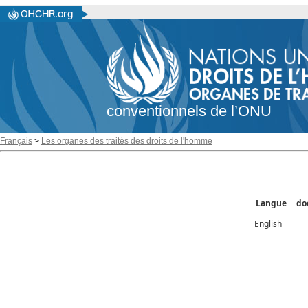
conventionnels de l’ONU
Français
>
Les organes des traités des droits de l'homme
Langue
do
English