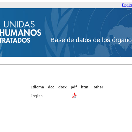
Engli
Base de datos de los órgano
Idioma
doc
docx
pdf
html
other
English