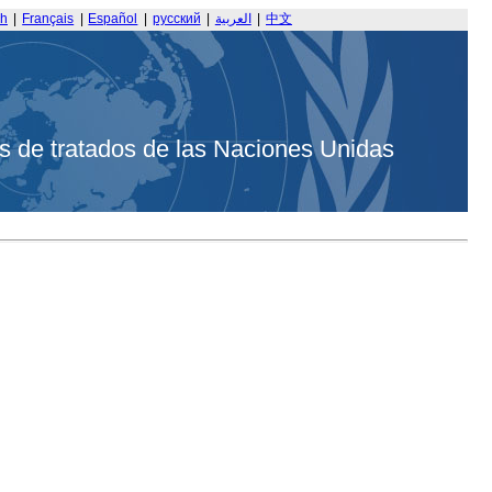
sh
|
Français
|
Español
|
русский
|
العربية
|
中文
s de tratados de las Naciones Unidas