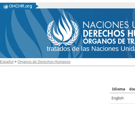
tratados de las Naciones Unid
Español
>
Organos de Derechos Humanos
Idioma
do
English