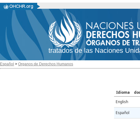
tratados de las Naciones Unid
Español
>
Organos de Derechos Humanos
Idioma
do
English
Español