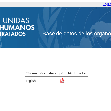
Engli
Base de datos de los órgano
Idioma
doc
docx
pdf
html
other
English