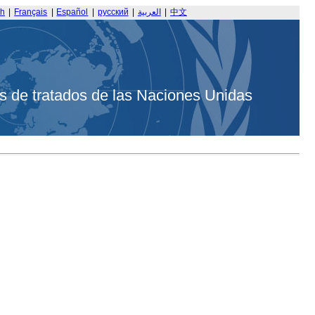
sh
|
Français
|
Español
|
русский
|
العربية
|
中文
s de tratados de las Naciones Unidas