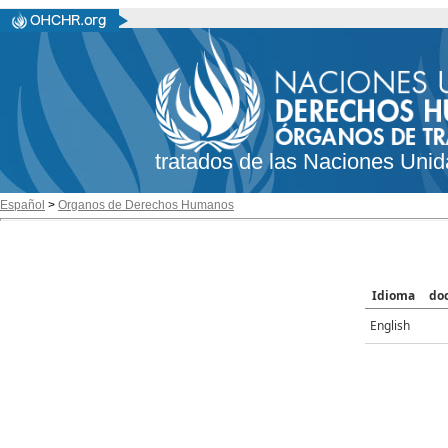
tratados de las Naciones Unid
Español
>
Organos de Derechos Humanos
Idioma
do
English