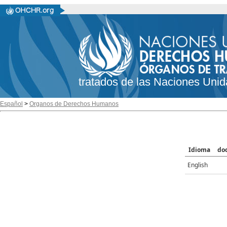
tratados de las Naciones Unid
Español
>
Organos de Derechos Humanos
Idioma
do
English