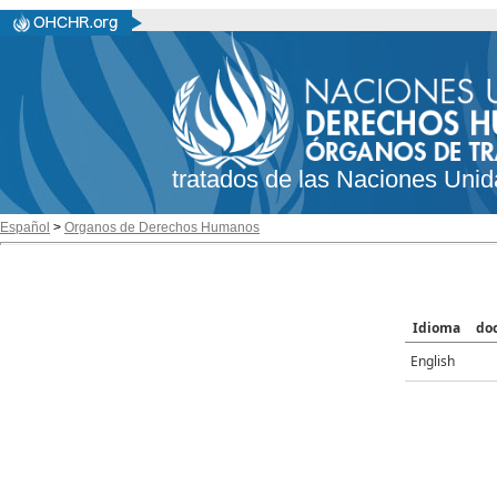
tratados de las Naciones Unid
Español
>
Organos de Derechos Humanos
Idioma
do
English