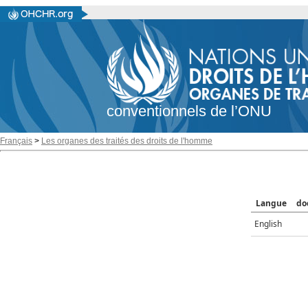
conventionnels de l’ONU
Français
>
Les organes des traités des droits de l'homme
Langue
do
English