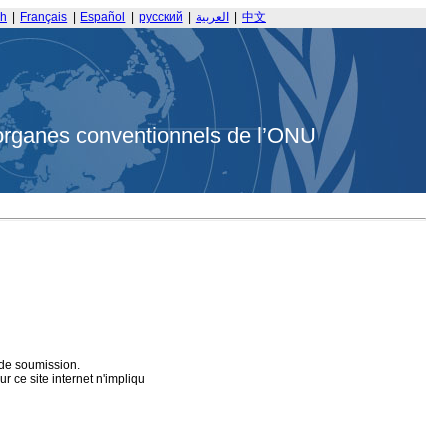
sh
|
Français
|
Español
|
русский
|
العربية
|
中文
organes conventionnels de l’ONU
 de soumission.
 ce site internet n'impliqu