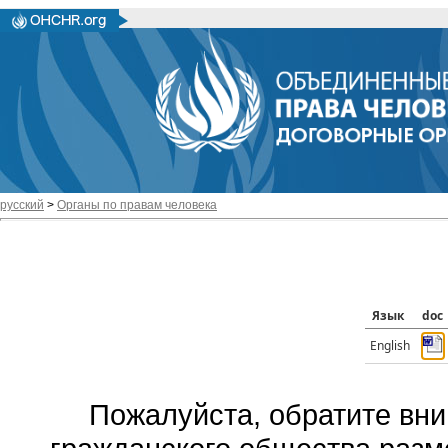
русский
>
Органы по правам человека
Язык
doc
English
Пожалуйста, обратите вни