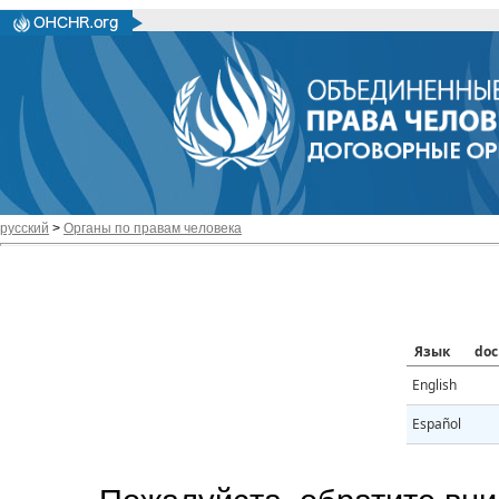
русский
>
Органы по правам человека
Язык
doc
English
Español