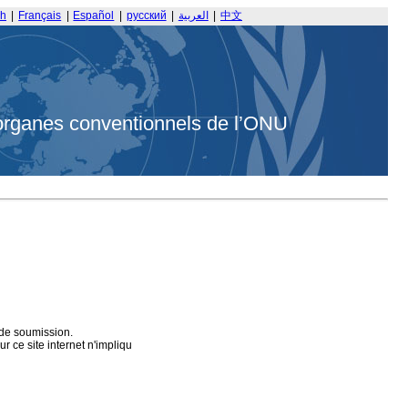
sh
|
Français
|
Español
|
русский
|
العربية
|
中文
organes conventionnels de l’ONU
 de soumission.
 ce site internet n'impliqu