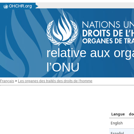
relative aux or
l’ONU
Français
>
Les organes des traités des droits de l'homme
Langue
do
English
Español