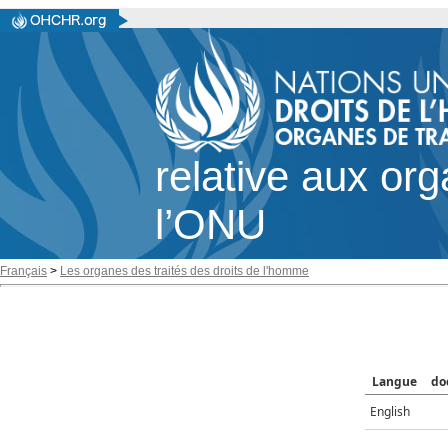
relative aux or
l’ONU
Français
>
Les organes des traités des droits de l'homme
Langue
do
English