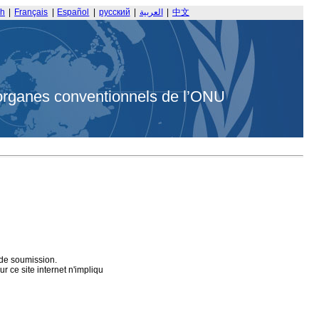
sh
|
Français
|
Español
|
русский
|
العربية
|
中文
organes conventionnels de l’ONU
 de soumission.
 ce site internet n'impliqu