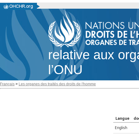
relative aux or
l’ONU
Français
>
Les organes des traités des droits de l'homme
Langue
do
English