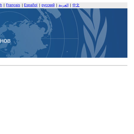
sh
|
Français
|
Español
|
русский
|
العربية
|
中文
анов