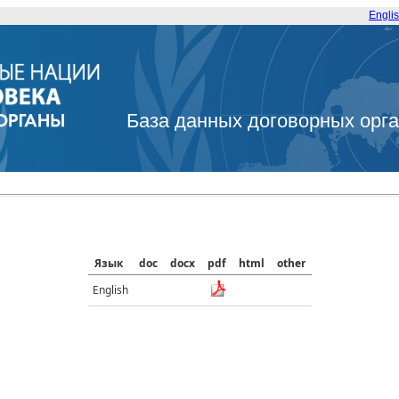
Engli
База данных договорных орг
Язык
doc
docx
pdf
html
other
English