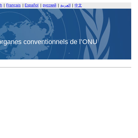
sh
|
Français
|
Español
|
русский
|
العربية
|
中文
organes conventionnels de l’ONU