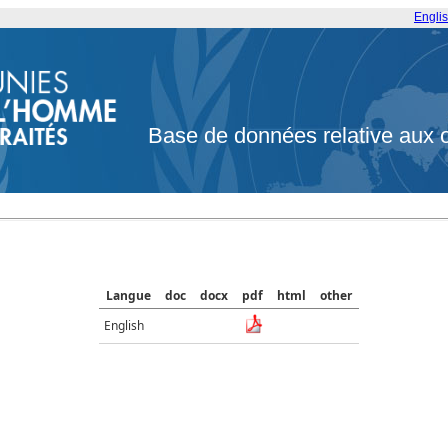
Engli
Base de données relative aux 
Langue
doc
docx
pdf
html
other
English