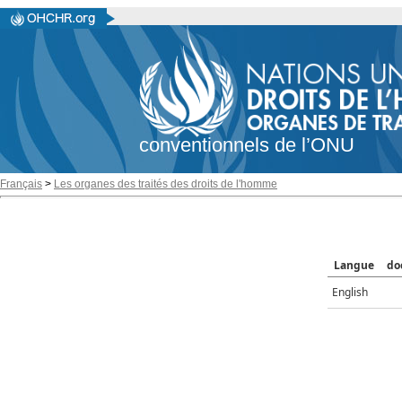
conventionnels de l’ONU
Français
>
Les organes des traités des droits de l'homme
Langue
do
English