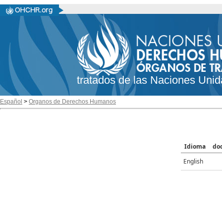
tratados de las Naciones Unid
Español
>
Organos de Derechos Humanos
Idioma
do
English