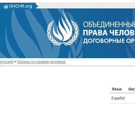
русский
>
Органы по правам человека
Язык
doc
Español