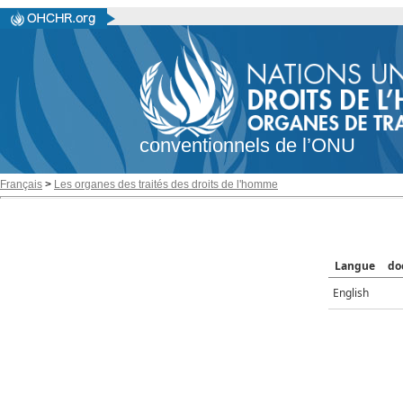
conventionnels de l’ONU
Français
>
Les organes des traités des droits de l'homme
Langue
do
English