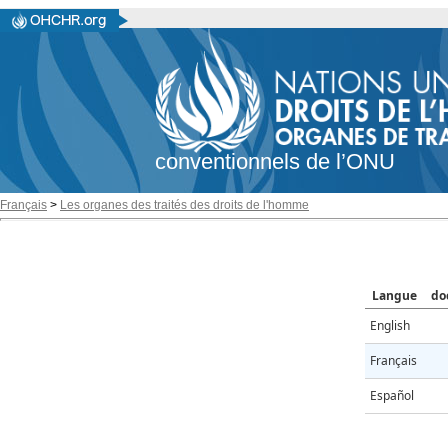
conventionnels de l’ONU
Français
>
Les organes des traités des droits de l'homme
Langue
do
English
Français
Español