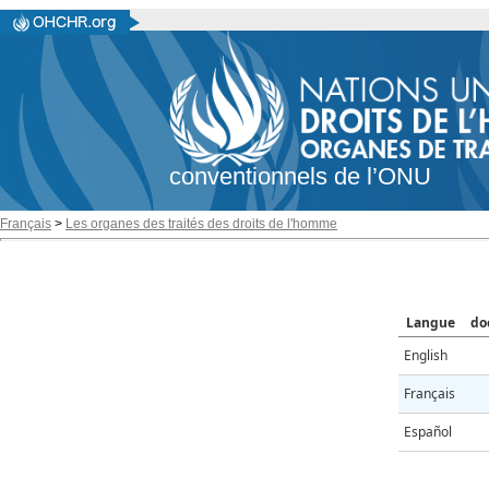
conventionnels de l’ONU
Français
>
Les organes des traités des droits de l'homme
Langue
do
English
Français
Español