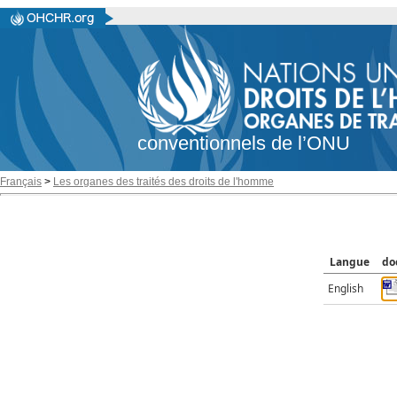
conventionnels de l’ONU
Français
>
Les organes des traités des droits de l'homme
Langue
do
English